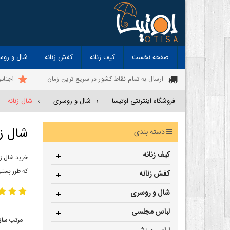
صفحه نخست
کیف زنانه
کفش زنانه
شال و روس
ارسال به تمام نقاط کشور در سریع ترین زمان
اجناس
فروشگاه اینترنتی اوتیسا
—›
شال و روسری
—›
شال زنانه
شال زن
دسته بندی
کیف زنانه
خرید شال زن
که طرز بستن
کفش زنانه
شال و روسری
لباس مجلسی
مرتب ساز