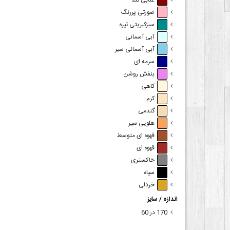
عنابی تند
صورتی پررنگ
سبزکبریتی تیره
آبی آسمانی
آبی آسمانی سیر
سرمه ای
بنفش روشن
کاهی
کرم
گندمی
هلویی سیر
قهوه ای متوسط
قهوه ای
خاکستری
سیاه
خردلی
اندازه / سایز
170 در 60