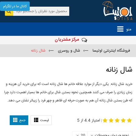
کانال ما در تلگرام
منو
مرکز مشتریان
فروشگاه اینترنتی اوتیسا
—›
شال و روسری
—›
شال زنانه
شال زنانه
خرید شال زنانه. یکی دیگر از موارد علاقه خانم ها شال زنانه است که برای خرید آن هزینه و
زمان زیادی را صرف می کنند همچنین نحوه بستن شال برای خانم ها بسیار اهمیت دارد چرا
که طرز بستن شال زنانه آن هم به صورت حرفه ای ظاهر و چهر فرد را زیباتر نشان می دهد.
-
مدل جدید شال
مدل بستن شال
امتیاز 4.4 از 5
لیست
جمع
|
نحوه چیدمان محصولات
20