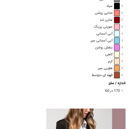
سیاه
حنایی روشن
عنابی تند
صورتی پررنگ
آبی آسمانی
آبی آسمانی سیر
بنفش روشن
کاهی
کرم
هلویی سیر
قهوه ای متوسط
اندازه / سایز
170 در 60