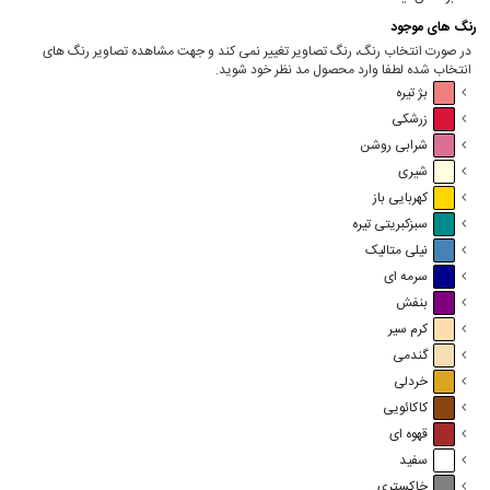
رنگ های موجود
در صورت انتخاب رنگ، رنگ تصاویر تغییر نمی کند و جهت مشاهده تصاویر رنگ های
انتخاب شده لطفا وارد محصول مد نظر خود شوید.
بژ تیره
زرشکی
شرابی روشن
شیری
کهربایی باز
سبزکبریتی تیره
نیلی متالیک
سرمه ای
بنفش
کرم سیر
گندمی
خردلی
کاکائویی
قهوه ای
سفید
خاکستری