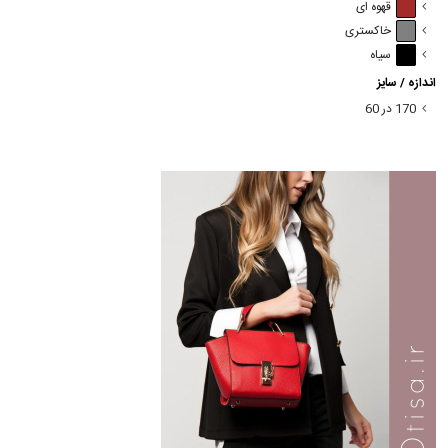
قهوه ای
خاکستری
سیاه
اندازه / سایز
170 در 60