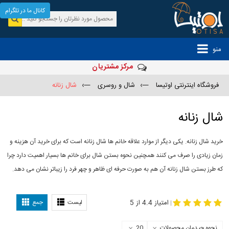
کانال ما در تلگرام
منو
مرکز مشتریان
فروشگاه اینترنتی اوتیسا
—›
شال و روسری
—›
شال زنانه
شال زنانه
خرید شال زنانه. یکی دیگر از موارد علاقه خانم ها شال زنانه است که برای خرید آن هزینه و
زمان زیادی را صرف می کنند همچنین نحوه بستن شال برای خانم ها بسیار اهمیت دارد چرا
که طرز بستن شال زنانه آن هم به صورت حرفه ای ظاهر و چهر فرد را زیباتر نشان می دهد.
-
مدل جدید شال
مدل بستن شال
امتیاز 4.4 از 5
لیست
جمع
|
نحوه چیدمان محصولات
20