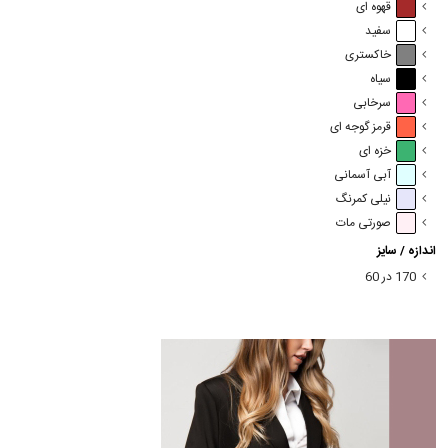
قهوه ای
سفید
خاکستری
سیاه
سرخابی
قرمز گوجه ای
خزه ای
آبی آسمانی
نیلی کمرنگ
صورتی مات
اندازه / سایز
170 در 60