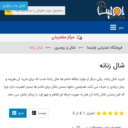
کانال ما در تلگرام
منو
مرکز مشتریان
فروشگاه اینترنتی اوتیسا
—›
شال و روسری
—›
شال زنانه
شال زنانه
خرید شال زنانه. یکی دیگر از موارد علاقه خانم ها شال زنانه است که برای خرید آن هزینه و
زمان زیادی را صرف می کنند همچنین نحوه بستن شال برای خانم ها بسیار اهمیت دارد چرا
که طرز بستن شال زنانه آن هم به صورت حرفه ای ظاهر و چهر فرد را زیباتر نشان می دهد.
-
مدل جدید شال
مدل بستن شال
امتیاز 4.1 از 5
لیست
جمع
|
نحوه چیدمان محصولات
20