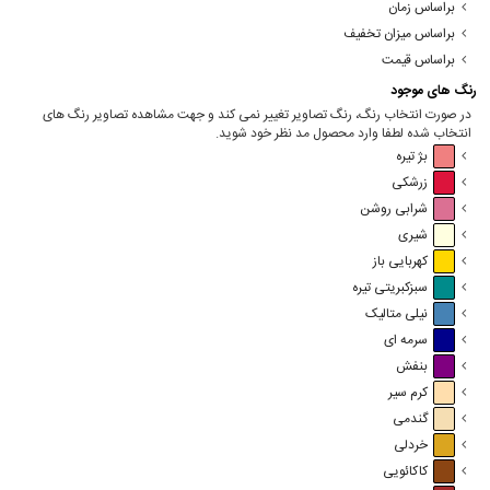
براساس زمان
براساس میزان تخفیف
براساس قیمت
رنگ های موجود
در صورت انتخاب رنگ، رنگ تصاویر تغییر نمی کند و جهت مشاهده تصاویر رنگ های
انتخاب شده لطفا وارد محصول مد نظر خود شوید.
بژ تیره
زرشکی
شرابی روشن
شیری
کهربایی باز
سبزکبریتی تیره
نیلی متالیک
سرمه ای
بنفش
کرم سیر
گندمی
خردلی
کاکائویی