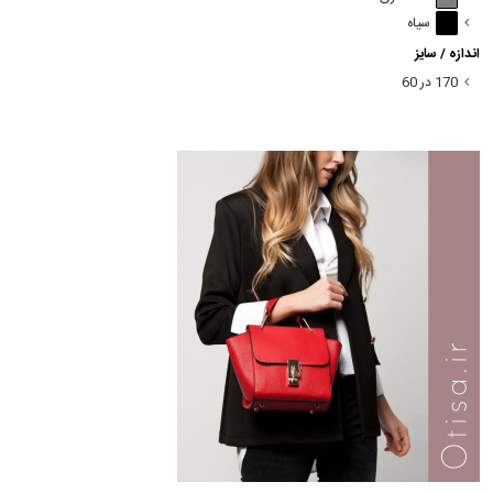
سیاه
اندازه / سایز
170 در 60