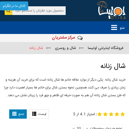
کانال ما در تلگرام
منو
مرکز مشتریان
فروشگاه اینترنتی اوتیسا
—›
شال و روسری
—›
شال زنانه
شال زنانه
خرید شال زنانه. یکی دیگر از موارد علاقه خانم ها شال زنانه است که برای خرید آن هزینه و
زمان زیادی را صرف می کنند همچنین نحوه بستن شال برای خانم ها بسیار اهمیت دارد چرا
که طرز بستن شال زنانه آن هم به صورت حرفه ای ظاهر و چهر فرد را زیباتر نشان می دهد.
-
مدل جدید شال
مدل بستن شال
امتیاز 4.1 از 5
لیست
جمع
|
نحوه چیدمان محصولات
20