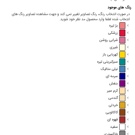
رنگ های موجود
در صورت انتخاب رنگ، رنگ تصاویر تغییر نمی کند و جهت مشاهده تصاویر رنگ های
انتخاب شده لطفا وارد محصول مد نظر خود شوید.
بژ تیره
زرشکی
شرابی روشن
شیری
کهربایی باز
سبزکبریتی تیره
نیلی متالیک
سرمه ای
بنفش
کرم سیر
گندمی
خردلی
کاکائویی
قهوه ای
سفید
خاکستری