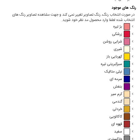
رنگ های موجود
در صورت انتخاب رنگ، رنگ تصاویر تغییر نمی کند و جهت مشاهده تصاویر رنگ های
انتخاب شده لطفا وارد محصول مد نظر خود شوید.
بژ تیره
زرشکی
شرابی روشن
شیری
کهربایی باز
سبزکبریتی تیره
نیلی متالیک
سرمه ای
بنفش
کرم سیر
گندمی
خردلی
کاکائویی
قهوه ای
سفید
خاکستری