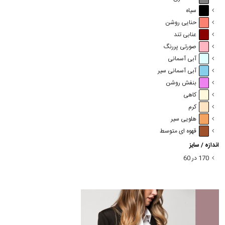
سیاه
حنایی روشن
عنابی تند
صورتی پررنگ
آبی آسمانی
آبی آسمانی سیر
بنفش روشن
کاهی
کرم
هلویی سیر
قهوه ای متوسط
اندازه / سایز
170 در 60