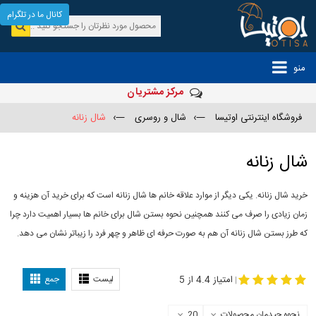
کانال ما در تلگرام
منو
مرکز مشتریان
فروشگاه اینترنتی اوتیسا
—›
شال و روسری
—›
شال زنانه
شال زنانه
خرید شال زنانه. یکی دیگر از موارد علاقه خانم ها شال زنانه است که برای خرید آن هزینه و
زمان زیادی را صرف می کنند همچنین نحوه بستن شال برای خانم ها بسیار اهمیت دارد چرا
که طرز بستن شال زنانه آن هم به صورت حرفه ای ظاهر و چهر فرد را زیباتر نشان می دهد.
-
مدل جدید شال
مدل بستن شال
امتیاز 4.4 از 5
لیست
جمع
|
نحوه چیدمان محصولات
20