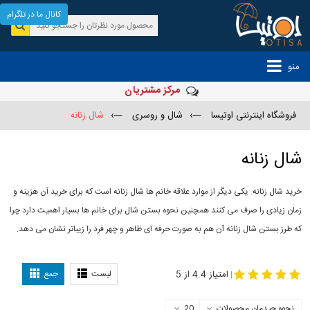
کانال ما در تلگرام
منو
مرکز مشتریان
فروشگاه اینترنتی اوتیسا
—›
شال و روسری
—›
شال زنانه
شال زنانه
خرید شال زنانه. یکی دیگر از موارد علاقه خانم ها شال زنانه است که برای خرید آن هزینه و
زمان زیادی را صرف می کنند همچنین نحوه بستن شال برای خانم ها بسیار اهمیت دارد چرا
که طرز بستن شال زنانه آن هم به صورت حرفه ای ظاهر و چهر فرد را زیباتر نشان می دهد.
-
مدل جدید شال
مدل بستن شال
امتیاز 4.4 از 5
لیست
جمع
|
نحوه چیدمان محصولات
20