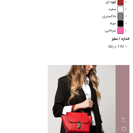
قهوه ای
سفید
خاکستری
سیاه
سرخابی
اندازه / سایز
170 در 60