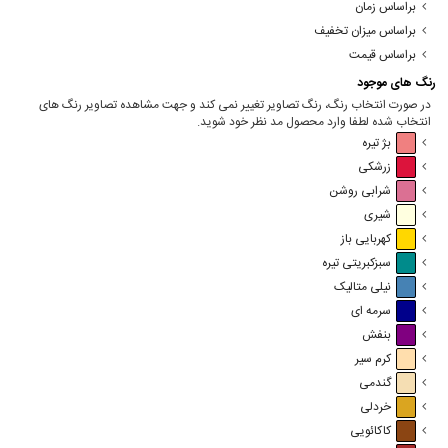
براساس زمان
براساس میزان تخفیف
براساس قیمت
رنگ های موجود
در صورت انتخاب رنگ، رنگ تصاویر تغییر نمی کند و جهت مشاهده تصاویر رنگ های
انتخاب شده لطفا وارد محصول مد نظر خود شوید.
بژ تیره
زرشکی
شرابی روشن
شیری
کهربایی باز
سبزکبریتی تیره
نیلی متالیک
سرمه ای
بنفش
کرم سیر
گندمی
خردلی
کاکائویی