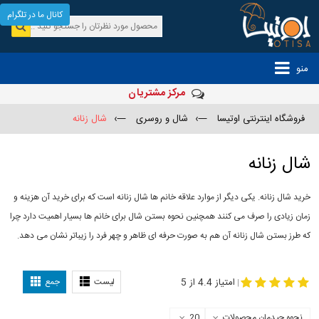
کانال ما در تلگرام
منو
مرکز مشتریان
فروشگاه اینترنتی اوتیسا
—›
شال و روسری
—›
شال زنانه
شال زنانه
خرید شال زنانه. یکی دیگر از موارد علاقه خانم ها شال زنانه است که برای خرید آن هزینه و
زمان زیادی را صرف می کنند همچنین نحوه بستن شال برای خانم ها بسیار اهمیت دارد چرا
که طرز بستن شال زنانه آن هم به صورت حرفه ای ظاهر و چهر فرد را زیباتر نشان می دهد.
-
مدل جدید شال
مدل بستن شال
امتیاز 4.4 از 5
لیست
جمع
|
نحوه چیدمان محصولات
20