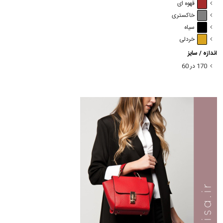
قهوه ای
خاکستری
سیاه
خردلی
اندازه / سایز
170 در 60