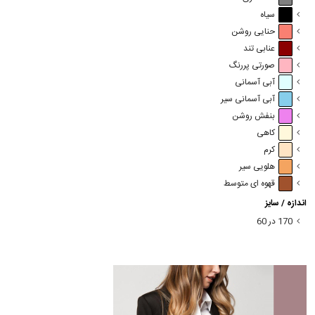
سیاه
حنایی روشن
عنابی تند
صورتی پررنگ
آبی آسمانی
آبی آسمانی سیر
بنفش روشن
کاهی
کرم
هلویی سیر
قهوه ای متوسط
اندازه / سایز
170 در 60