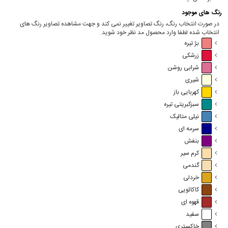
رنگ های موجود
در صورت انتخاب رنگ، رنگ تصاویر تغییر نمی کند و جهت مشاهده تصاویر رنگ های
انتخاب شده لطفا وارد محصول مد نظر خود شوید.
بژ تیره
زرشکی
شرابی روشن
شیری
کهربایی باز
سبزکبریتی تیره
نیلی متالیک
سرمه ای
بنفش
کرم سیر
گندمی
خردلی
کاکائویی
قهوه ای
سفید
خاکستری