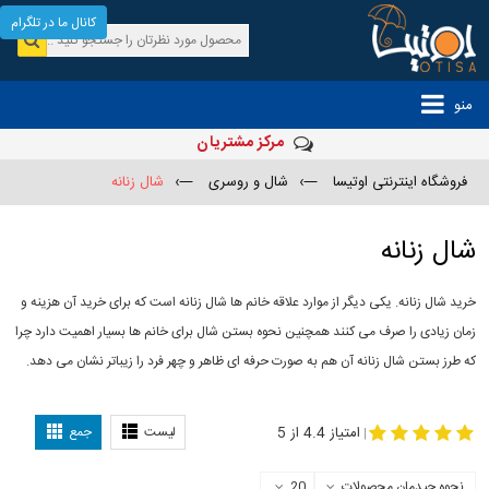
کانال ما در تلگرام
منو
مرکز مشتریان
فروشگاه اینترنتی اوتیسا
—›
شال و روسری
—›
شال زنانه
شال زنانه
خرید شال زنانه. یکی دیگر از موارد علاقه خانم ها شال زنانه است که برای خرید آن هزینه و
زمان زیادی را صرف می کنند همچنین نحوه بستن شال برای خانم ها بسیار اهمیت دارد چرا
که طرز بستن شال زنانه آن هم به صورت حرفه ای ظاهر و چهر فرد را زیباتر نشان می دهد.
-
مدل جدید شال
مدل بستن شال
امتیاز 4.4 از 5
لیست
جمع
|
نحوه چیدمان محصولات
20