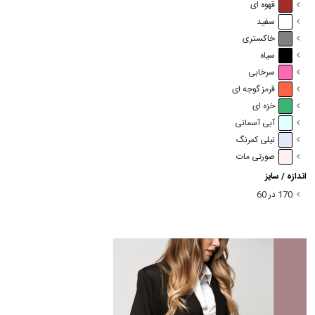
قهوه ای
سفید
خاکستری
سیاه
سرخابی
قرمز گوجه ای
خزه ای
آبی آسمانی
نیلی کمرنگ
صورتی مات
اندازه / سایز
170 در 60