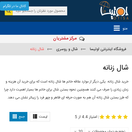
کانال ما در تلگرام
منو
مرکز مشتریان
فروشگاه اینترنتی اوتیسا
—›
شال و روسری
—›
شال زنانه
شال زنانه
خرید شال زنانه. یکی دیگر از موارد علاقه خانم ها شال زنانه است که برای خرید آن هزینه و
زمان زیادی را صرف می کنند همچنین نحوه بستن شال برای خانم ها بسیار اهمیت دارد چرا
که طرز بستن شال زنانه آن هم به صورت حرفه ای ظاهر و چهر فرد را زیباتر نشان می دهد.
-
مدل جدید شال
مدل بستن شال
امتیاز 4.4 از 5
لیست
جمع
|
نحوه چیدمان محصولات
20