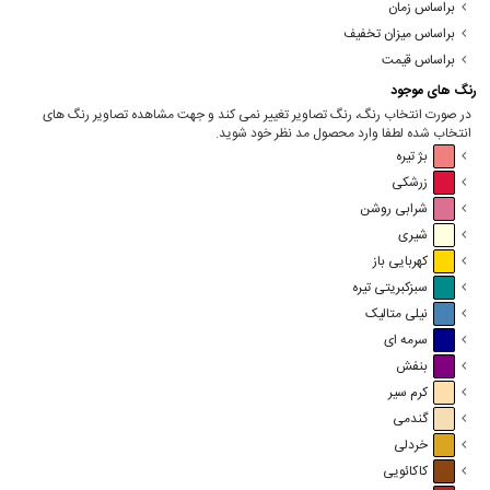
براساس زمان
براساس میزان تخفیف
براساس قیمت
رنگ های موجود
در صورت انتخاب رنگ، رنگ تصاویر تغییر نمی کند و جهت مشاهده تصاویر رنگ های
انتخاب شده لطفا وارد محصول مد نظر خود شوید.
بژ تیره
زرشکی
شرابی روشن
شیری
کهربایی باز
سبزکبریتی تیره
نیلی متالیک
سرمه ای
بنفش
کرم سیر
گندمی
خردلی
کاکائویی