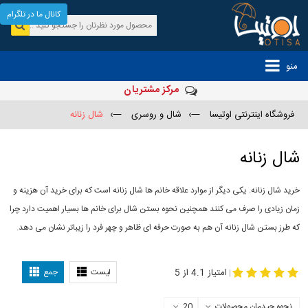
کانال ما در تلگرام
منو
مرکز مشتریان
فروشگاه اینترنتی اوتیسا
—›
شال و روسری
—›
شال زنانه
شال زنانه
خرید شال زنانه. یکی دیگر از موارد علاقه خانم ها شال زنانه است که برای خرید آن هزینه و
زمان زیادی را صرف می کنند همچنین نحوه بستن شال برای خانم ها بسیار اهمیت دارد چرا
که طرز بستن شال زنانه آن هم به صورت حرفه ای ظاهر و چهر فرد را زیباتر نشان می دهد.
-
مدل جدید شال
مدل بستن شال
امتیاز 4.1 از 5
لیست
جمع
|
نحوه چیدمان محصولات
20