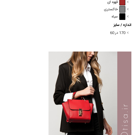
قهوه ای
خاکستری
سیاه
اندازه / سایز
170 در 60