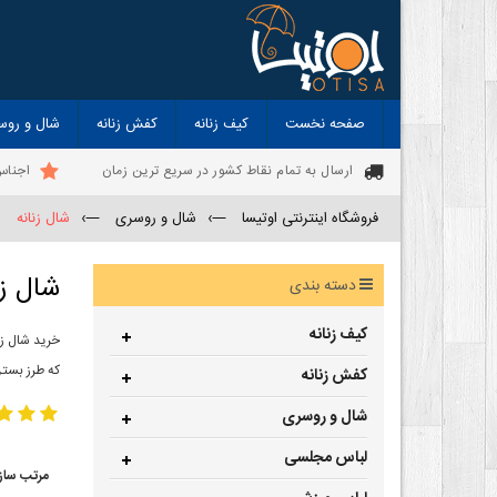
صفحه نخست
کیف زنانه
کفش زنانه
شال و روس
ارسال به تمام نقاط کشور در سریع ترین زمان
اجناس
فروشگاه اینترنتی اوتیسا
—›
شال و روسری
—›
شال زنانه
شال زن
دسته بندی
کیف زنانه
خرید شال زن
که طرز بستن
کفش زنانه
شال و روسری
لباس مجلسی
مرتب ساز