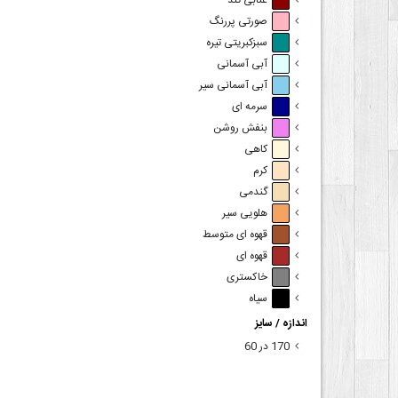
عنابی تند
صورتی پررنگ
سبزکبریتی تیره
آبی آسمانی
آبی آسمانی سیر
سرمه ای
بنفش روشن
کاهی
کرم
گندمی
هلویی سیر
قهوه ای متوسط
قهوه ای
خاکستری
سیاه
اندازه / سایز
170 در 60