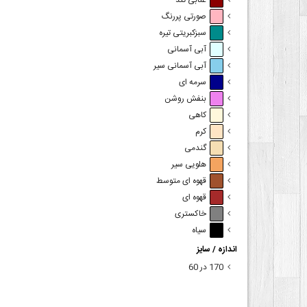
عنابی تند
صورتی پررنگ
سبزکبریتی تیره
آبی آسمانی
آبی آسمانی سیر
سرمه ای
بنفش روشن
کاهی
کرم
گندمی
هلویی سیر
قهوه ای متوسط
قهوه ای
خاکستری
سیاه
اندازه / سایز
170 در 60