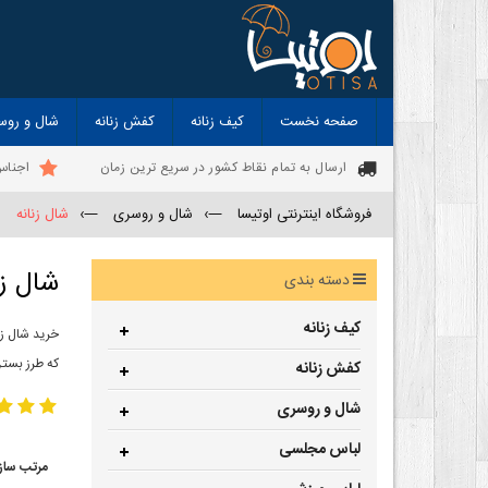
صفحه نخست
کیف زنانه
کفش زنانه
شال و روس
ارسال به تمام نقاط کشور در سریع ترین زمان
اجناس
فروشگاه اینترنتی اوتیسا
—›
شال و روسری
—›
شال زنانه
شال زن
دسته بندی
کیف زنانه
خرید شال زن
که طرز بستن
کفش زنانه
شال و روسری
لباس مجلسی
مرتب ساز