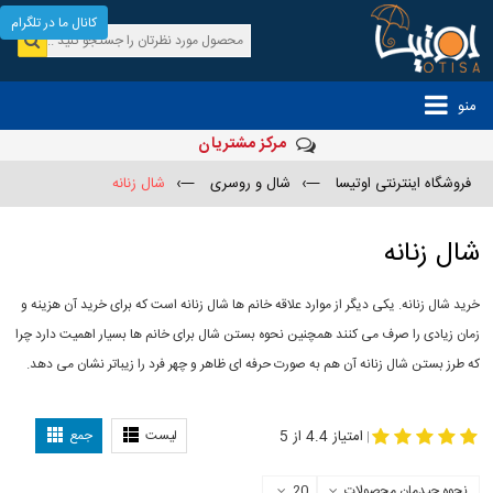
کانال ما در تلگرام
منو
مرکز مشتریان
فروشگاه اینترنتی اوتیسا
—›
شال و روسری
—›
شال زنانه
شال زنانه
خرید شال زنانه. یکی دیگر از موارد علاقه خانم ها شال زنانه است که برای خرید آن هزینه و
زمان زیادی را صرف می کنند همچنین نحوه بستن شال برای خانم ها بسیار اهمیت دارد چرا
که طرز بستن شال زنانه آن هم به صورت حرفه ای ظاهر و چهر فرد را زیباتر نشان می دهد.
-
مدل جدید شال
مدل بستن شال
امتیاز 4.4 از 5
لیست
جمع
|
نحوه چیدمان محصولات
20