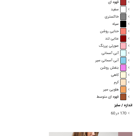
قهوه ای
سفید
خاکستری
سیاه
حنایی روشن
عنابی تند
صورتی پررنگ
آبی آسمانی
آبی آسمانی سیر
بنفش روشن
کاهی
کرم
هلویی سیر
قهوه ای متوسط
اندازه / سایز
170 در 60