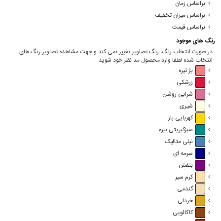
براساس زمان
براساس میزان تخفیف
براساس قیمت
رنگ های موجود
در صورت انتخاب رنگ، رنگ تصاویر تغییر نمی کند و جهت مشاهده تصاویر رنگ های
انتخاب شده لطفا وارد محصول مد نظر خود شوید.
بژ تیره
زرشکی
شرابی روشن
شیری
کهربایی باز
سبزکبریتی تیره
نیلی متالیک
سرمه ای
بنفش
کرم سیر
گندمی
خردلی
کاکائویی