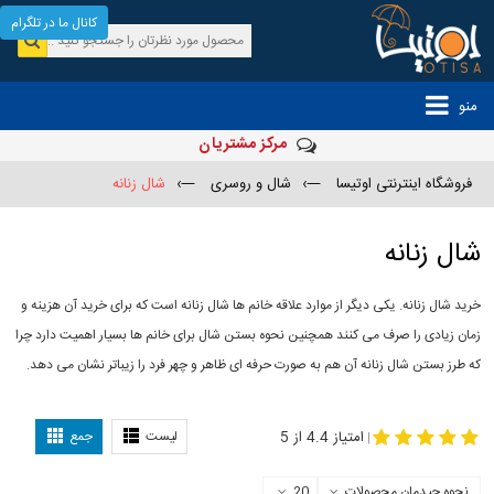
کانال ما در تلگرام
منو
مرکز مشتریان
فروشگاه اینترنتی اوتیسا
—›
شال و روسری
—›
شال زنانه
شال زنانه
خرید شال زنانه. یکی دیگر از موارد علاقه خانم ها شال زنانه است که برای خرید آن هزینه و
زمان زیادی را صرف می کنند همچنین نحوه بستن شال برای خانم ها بسیار اهمیت دارد چرا
که طرز بستن شال زنانه آن هم به صورت حرفه ای ظاهر و چهر فرد را زیباتر نشان می دهد.
-
مدل جدید شال
مدل بستن شال
امتیاز 4.4 از 5
لیست
جمع
|
نحوه چیدمان محصولات
20