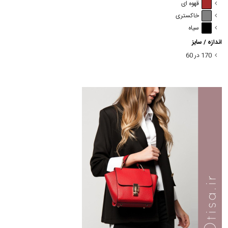
قهوه ای
خاکستری
سیاه
اندازه / سایز
170 در 60