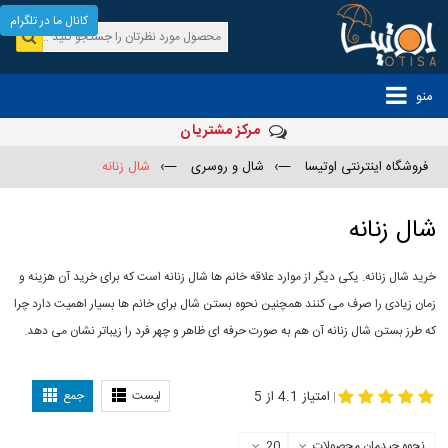
کانال ما در تلگرام
منو
مرکز مشتریان
فروشگاه اینترنتی اوتیسا
—›
شال و روسری
—›
شال زنانه
شال زنانه
خرید شال زنانه. یکی دیگر از موارد علاقه خانم ها شال زنانه است که برای خرید آن هزینه و
زمان زیادی را صرف می کنند همچنین نحوه بستن شال برای خانم ها بسیار اهمیت دارد چرا
که طرز بستن شال زنانه آن هم به صورت حرفه ای ظاهر و چهر فرد را زیباتر نشان می دهد.
-
مدل جدید شال
مدل بستن شال
امتیاز 4.1 از 5
لیست
جمع
|
نحوه چیدمان محصولات
20