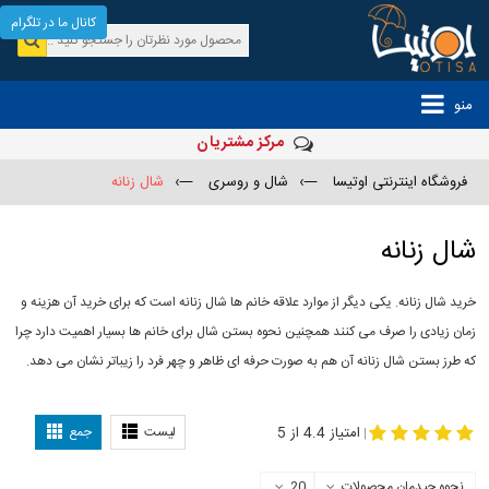
کانال ما در تلگرام
منو
مرکز مشتریان
فروشگاه اینترنتی اوتیسا
—›
شال و روسری
—›
شال زنانه
شال زنانه
خرید شال زنانه. یکی دیگر از موارد علاقه خانم ها شال زنانه است که برای خرید آن هزینه و
زمان زیادی را صرف می کنند همچنین نحوه بستن شال برای خانم ها بسیار اهمیت دارد چرا
که طرز بستن شال زنانه آن هم به صورت حرفه ای ظاهر و چهر فرد را زیباتر نشان می دهد.
-
مدل جدید شال
مدل بستن شال
امتیاز 4.4 از 5
لیست
جمع
|
نحوه چیدمان محصولات
20