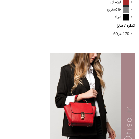
قهوه ای
خاکستری
سیاه
اندازه / سایز
170 در 60