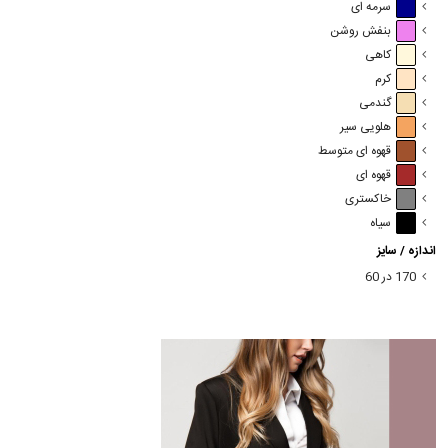
سرمه ای
بنفش روشن
کاهی
کرم
گندمی
هلویی سیر
قهوه ای متوسط
قهوه ای
خاکستری
سیاه
اندازه / سایز
170 در 60