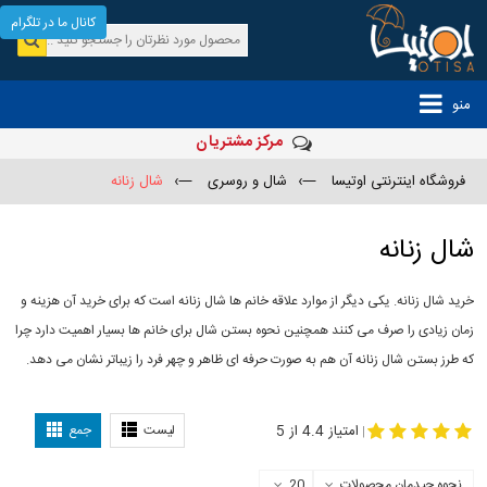
کانال ما در تلگرام
منو
مرکز مشتریان
فروشگاه اینترنتی اوتیسا
—›
شال و روسری
—›
شال زنانه
شال زنانه
خرید شال زنانه. یکی دیگر از موارد علاقه خانم ها شال زنانه است که برای خرید آن هزینه و
زمان زیادی را صرف می کنند همچنین نحوه بستن شال برای خانم ها بسیار اهمیت دارد چرا
که طرز بستن شال زنانه آن هم به صورت حرفه ای ظاهر و چهر فرد را زیباتر نشان می دهد.
-
مدل جدید شال
مدل بستن شال
امتیاز 4.4 از 5
لیست
جمع
|
نحوه چیدمان محصولات
20