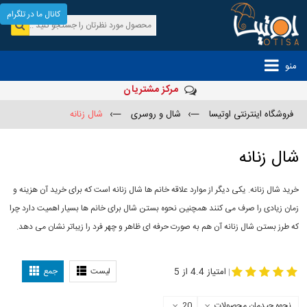
کانال ما در تلگرام
منو
مرکز مشتریان
فروشگاه اینترنتی اوتیسا
—›
شال و روسری
—›
شال زنانه
شال زنانه
خرید شال زنانه. یکی دیگر از موارد علاقه خانم ها شال زنانه است که برای خرید آن هزینه و
زمان زیادی را صرف می کنند همچنین نحوه بستن شال برای خانم ها بسیار اهمیت دارد چرا
که طرز بستن شال زنانه آن هم به صورت حرفه ای ظاهر و چهر فرد را زیباتر نشان می دهد.
-
مدل جدید شال
مدل بستن شال
امتیاز 4.4 از 5
لیست
جمع
|
نحوه چیدمان محصولات
20