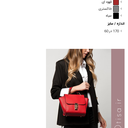
قهوه ای
خاکستری
سیاه
اندازه / سایز
170 در 60