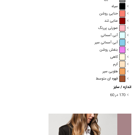
سیاه
حنایی روشن
عنابی تند
صورتی پررنگ
آبی آسمانی
آبی آسمانی سیر
بنفش روشن
کاهی
کرم
هلویی سیر
قهوه ای متوسط
اندازه / سایز
170 در 60