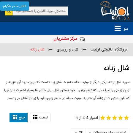
کانال ما در تلگرام
منو
مرکز مشتریان
فروشگاه اینترنتی اوتیسا
—›
شال و روسری
—›
شال زنانه
شال زنانه
خرید شال زنانه. یکی دیگر از موارد علاقه خانم ها شال زنانه است که برای خرید آن هزینه و
زمان زیادی را صرف می کنند همچنین نحوه بستن شال برای خانم ها بسیار اهمیت دارد چرا
که طرز بستن شال زنانه آن هم به صورت حرفه ای ظاهر و چهر فرد را زیباتر نشان می دهد.
-
مدل جدید شال
مدل بستن شال
امتیاز 4.4 از 5
لیست
جمع
|
نحوه چیدمان محصولات
20