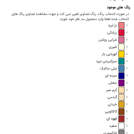
رنگ های موجود
در صورت انتخاب رنگ، رنگ تصاویر تغییر نمی کند و جهت مشاهده تصاویر رنگ های
انتخاب شده لطفا وارد محصول مد نظر خود شوید.
بژ تیره
زرشکی
شرابی روشن
شیری
کهربایی باز
سبزکبریتی تیره
نیلی متالیک
سرمه ای
بنفش
کرم سیر
گندمی
خردلی
کاکائویی
قهوه ای
سفید
خاکستری