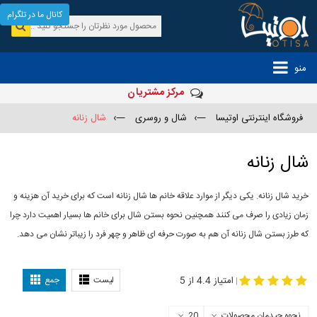
کانال ما در تلگرام
منو
مرکز مشتریان
فروشگاه اینترنتی اوتیسا
—›
شال و روسری
—›
شال زنانه
شال زنانه
خرید شال زنانه. یکی دیگر از موارد علاقه خانم ها شال زنانه است که برای خرید آن هزینه و
زمان زیادی را صرف می کنند همچنین نحوه بستن شال برای خانم ها بسیار اهمیت دارد چرا
که طرز بستن شال زنانه آن هم به صورت حرفه ای ظاهر و چهر فرد را زیباتر نشان می دهد.
-
مدل جدید شال
مدل بستن شال
امتیاز 4.4 از 5
لیست
جمع
|
نحوه چیدمان محصولات
20