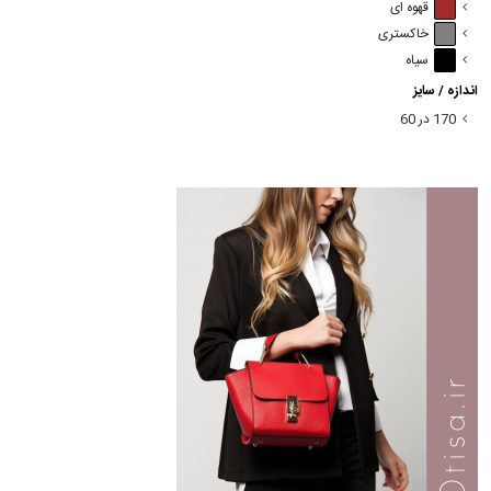
قهوه ای
خاکستری
سیاه
اندازه / سایز
170 در 60