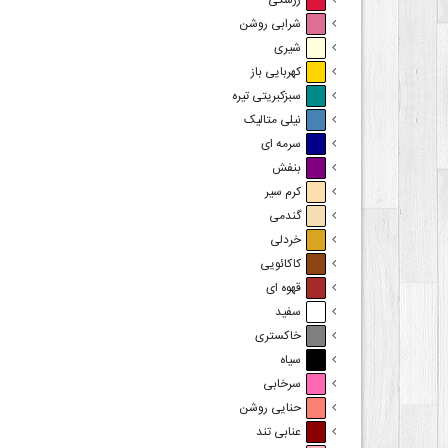
زرشکی
شرابی روشن
شیری
کهربایی باز
سبزکبریتی تیره
نیلی متالیک
سرمه ای
بنفش
کرم سیر
گندمی
خردلی
کاکائویی
قهوه ای
سفید
خاکستری
سیاه
سرخابی
حنایی روشن
عنابی تند