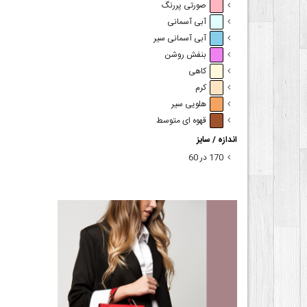
صورتی پررنگ
آبی آسمانی
آبی آسمانی سیر
بنفش روشن
کاهی
کرم
هلویی سیر
قهوه ای متوسط
اندازه / سایز
170 در 60