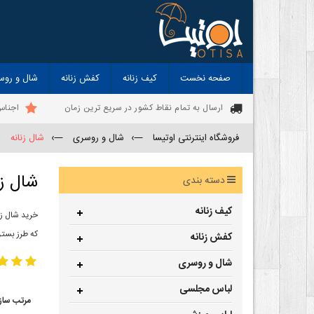
صفحه نخست
کیف زنانه
کفش زنانه
شال و روس
ارسال به تمام نقاط کشور در سریع ترین زمان
اجناس
فروشگاه اینترنتی اوتیسا
—›
شال و روسری
—›
شال زنانه
شال زن
دسته بندی
کیف زنانه
خرید شال زن
که طرز بستن
کفش زنانه
شال و روسری
لباس مجلسی
مرتب ساز