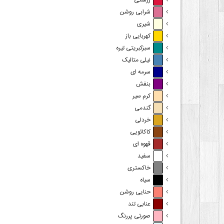
زرشکی
شرابی روشن
شیری
کهربایی باز
سبزکبریتی تیره
نیلی متالیک
سرمه ای
بنفش
کرم سیر
گندمی
خردلی
کاکائویی
قهوه ای
سفید
خاکستری
سیاه
حنایی روشن
عنابی تند
صورتی پررنگ