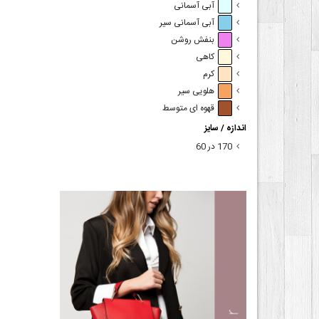
آبی آسمانی
آبی آسمانی سیر
بنفش روشن
کاهی
کرم
هلویی سیر
قهوه ای متوسط
اندازه / سایز
170 در 60