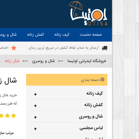
صفحه نخست
کیف زنانه
کفش زنانه
شال و روس
ارسال به تمام نقاط کشور در سریع ترین زمان
اجناس
فروشگاه اینترنتی اوتیسا
—›
شال و روسری
—›
شال زنانه
شال زن
دسته بندی
کیف زنانه
خرید شال زن
که طرز بستن
کفش زنانه
شال و روسری
لباس مجلسی
مرتب ساز