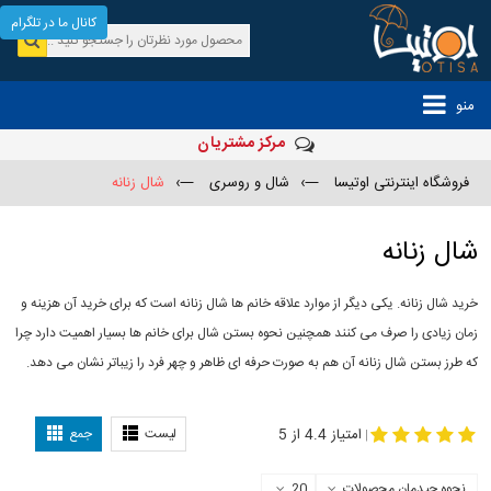
کانال ما در تلگرام
منو
مرکز مشتریان
فروشگاه اینترنتی اوتیسا
—›
شال و روسری
—›
شال زنانه
شال زنانه
خرید شال زنانه. یکی دیگر از موارد علاقه خانم ها شال زنانه است که برای خرید آن هزینه و
زمان زیادی را صرف می کنند همچنین نحوه بستن شال برای خانم ها بسیار اهمیت دارد چرا
که طرز بستن شال زنانه آن هم به صورت حرفه ای ظاهر و چهر فرد را زیباتر نشان می دهد.
-
مدل جدید شال
مدل بستن شال
امتیاز 4.4 از 5
لیست
جمع
|
نحوه چیدمان محصولات
20