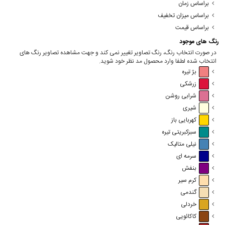
براساس زمان
براساس میزان تخفیف
براساس قیمت
رنگ های موجود
در صورت انتخاب رنگ، رنگ تصاویر تغییر نمی کند و جهت مشاهده تصاویر رنگ های
انتخاب شده لطفا وارد محصول مد نظر خود شوید.
بژ تیره
زرشکی
شرابی روشن
شیری
کهربایی باز
سبزکبریتی تیره
نیلی متالیک
سرمه ای
بنفش
کرم سیر
گندمی
خردلی
کاکائویی