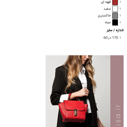
قهوه ای
سفید
خاکستری
سیاه
اندازه / سایز
170 در 60