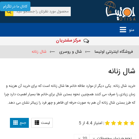
کانال ما در تلگرام
منو
مرکز مشتریان
فروشگاه اینترنتی اوتیسا
—›
شال و روسری
—›
شال زنانه
شال زنانه
خرید شال زنانه. یکی دیگر از موارد علاقه خانم ها شال زنانه است که برای خرید آن هزینه و
زمان زیادی را صرف می کنند همچنین نحوه بستن شال برای خانم ها بسیار اهمیت دارد چرا
که طرز بستن شال زنانه آن هم به صورت حرفه ای ظاهر و چهر فرد را زیباتر نشان می دهد.
-
مدل جدید شال
مدل بستن شال
امتیاز 4.4 از 5
لیست
جمع
|
نحوه چیدمان محصولات
20