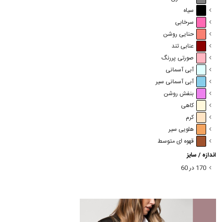
سیاه
سرخابی
حنایی روشن
عنابی تند
صورتی پررنگ
آبی آسمانی
آبی آسمانی سیر
بنفش روشن
کاهی
کرم
هلویی سیر
قهوه ای متوسط
اندازه / سایز
170 در 60