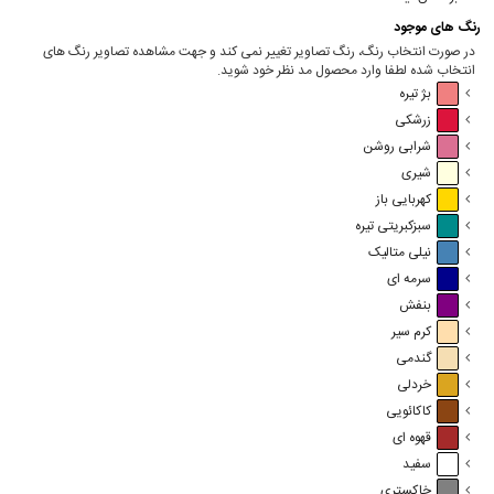
رنگ های موجود
در صورت انتخاب رنگ، رنگ تصاویر تغییر نمی کند و جهت مشاهده تصاویر رنگ های
انتخاب شده لطفا وارد محصول مد نظر خود شوید.
بژ تیره
زرشکی
شرابی روشن
شیری
کهربایی باز
سبزکبریتی تیره
نیلی متالیک
سرمه ای
بنفش
کرم سیر
گندمی
خردلی
کاکائویی
قهوه ای
سفید
خاکستری