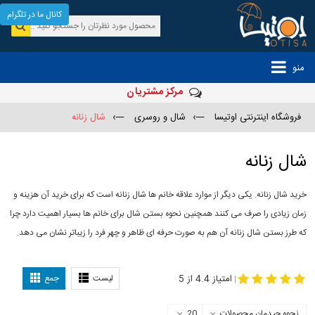
کانال ما در تلگرام
منو
مرکز مشتریان
فروشگاه اینترنتی اوتیسا
—›
شال و روسری
—›
شال زنانه
شال زنانه
خرید شال زنانه. یکی دیگر از موارد علاقه خانم ها شال زنانه است که برای خرید آن هزینه و
زمان زیادی را صرف می کنند همچنین نحوه بستن شال برای خانم ها بسیار اهمیت دارد چرا
که طرز بستن شال زنانه آن هم به صورت حرفه ای ظاهر و چهر فرد را زیباتر نشان می دهد.
-
مدل جدید شال
مدل بستن شال
امتیاز 4.4 از 5
لیست
جمع
|
نحوه چیدمان محصولات
20