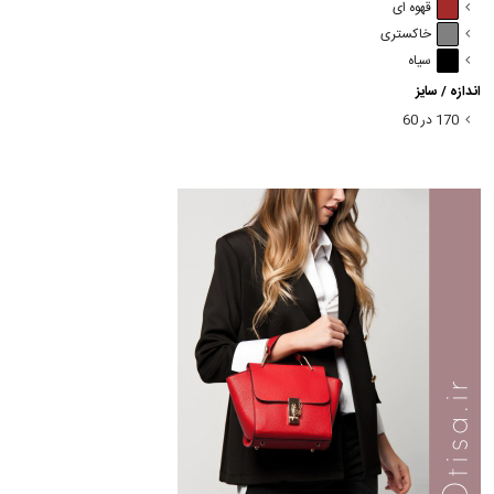
قهوه ای
خاکستری
سیاه
اندازه / سایز
170 در 60