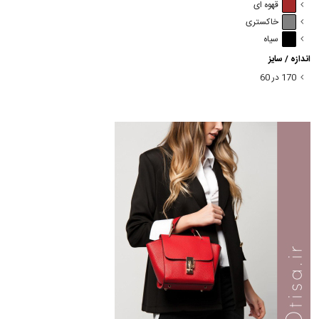
قهوه ای
خاکستری
سیاه
اندازه / سایز
170 در 60