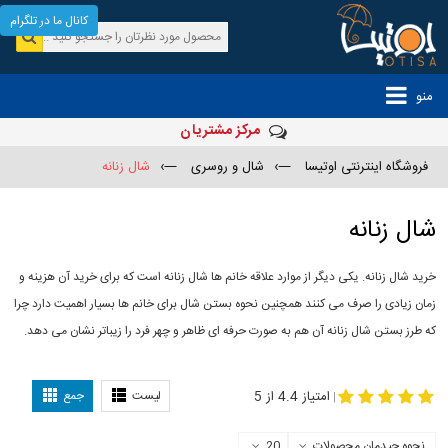
کانال ما در تلگرام
منو
مرکز مشتریان
فروشگاه اینترنتی اوتیسا
—›
شال و روسری
—›
شال زنانه
شال زنانه
خرید شال زنانه. یکی دیگر از موارد علاقه خانم ها شال زنانه است که برای خرید آن هزینه و
زمان زیادی را صرف می کنند همچنین نحوه بستن شال برای خانم ها بسیار اهمیت دارد چرا
که طرز بستن شال زنانه آن هم به صورت حرفه ای ظاهر و چهر فرد را زیباتر نشان می دهد.
-
مدل جدید شال
مدل بستن شال
امتیاز 4.4 از 5
لیست
جمع
|
نحوه چیدمان محصولات
20