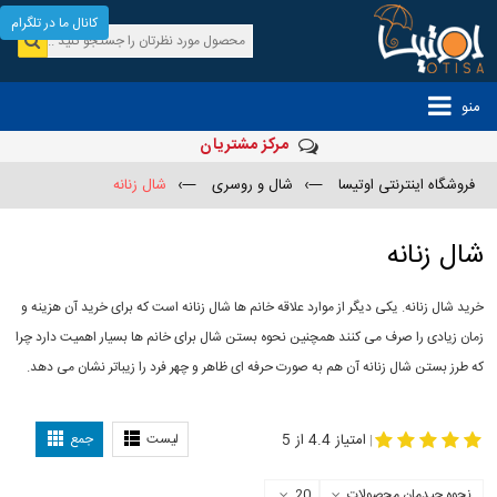
کانال ما در تلگرام
منو
مرکز مشتریان
فروشگاه اینترنتی اوتیسا
—›
شال و روسری
—›
شال زنانه
شال زنانه
خرید شال زنانه. یکی دیگر از موارد علاقه خانم ها شال زنانه است که برای خرید آن هزینه و
زمان زیادی را صرف می کنند همچنین نحوه بستن شال برای خانم ها بسیار اهمیت دارد چرا
که طرز بستن شال زنانه آن هم به صورت حرفه ای ظاهر و چهر فرد را زیباتر نشان می دهد.
-
مدل جدید شال
مدل بستن شال
امتیاز 4.4 از 5
لیست
جمع
|
نحوه چیدمان محصولات
20