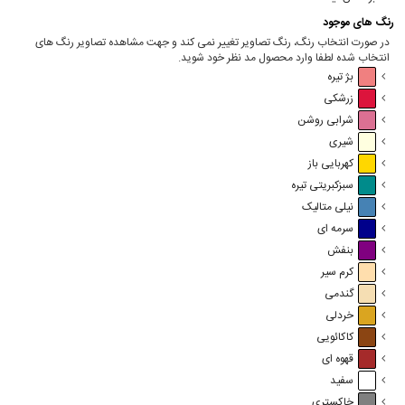
رنگ های موجود
در صورت انتخاب رنگ، رنگ تصاویر تغییر نمی کند و جهت مشاهده تصاویر رنگ های
انتخاب شده لطفا وارد محصول مد نظر خود شوید.
بژ تیره
زرشکی
شرابی روشن
شیری
کهربایی باز
سبزکبریتی تیره
نیلی متالیک
سرمه ای
بنفش
کرم سیر
گندمی
خردلی
کاکائویی
قهوه ای
سفید
خاکستری