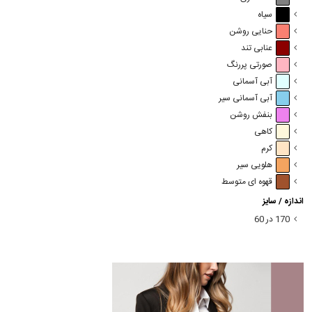
سیاه
حنایی روشن
عنابی تند
صورتی پررنگ
آبی آسمانی
آبی آسمانی سیر
بنفش روشن
کاهی
کرم
هلویی سیر
قهوه ای متوسط
اندازه / سایز
170 در 60