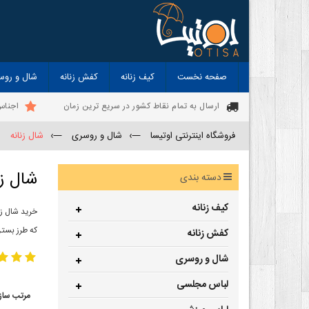
صفحه نخست
کیف زنانه
کفش زنانه
شال و روس
ارسال به تمام نقاط کشور در سریع ترین زمان
اجناس
فروشگاه اینترنتی اوتیسا
—›
شال و روسری
—›
شال زنانه
شال زن
دسته بندی
کیف زنانه
خرید شال زن
که طرز بستن
کفش زنانه
شال و روسری
لباس مجلسی
مرتب ساز