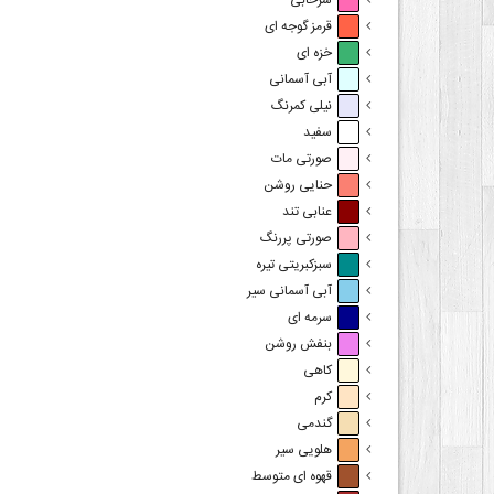
سرخابی
قرمز گوجه ای
خزه ای
آبی آسمانی
نیلی کمرنگ
سفید
صورتی مات
حنایی روشن
عنابی تند
صورتی پررنگ
سبزکبریتی تیره
آبی آسمانی سیر
سرمه ای
بنفش روشن
کاهی
کرم
گندمی
هلویی سیر
قهوه ای متوسط