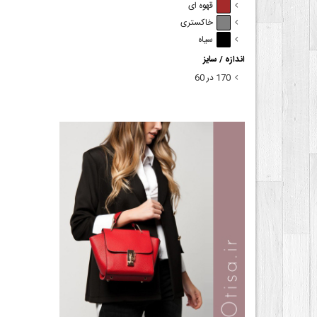
قهوه ای
خاکستری
سیاه
اندازه / سایز
170 در 60