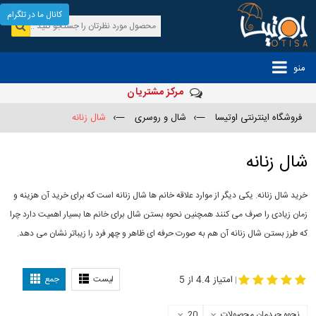
کانال ما در تلگرام
منو
مرکز مشتریان
فروشگاه اینترنتی اوتیسا
—›
شال و روسری
—›
شال زنانه
شال زنانه
خرید شال زنانه. یکی دیگر از موارد علاقه خانم ها شال زنانه است که برای خرید آن هزینه و
زمان زیادی را صرف می کنند همچنین نحوه بستن شال برای خانم ها بسیار اهمیت دارد چرا
که طرز بستن شال زنانه آن هم به صورت حرفه ای ظاهر و چهر فرد را زیباتر نشان می دهد.
-
مدل جدید شال
مدل بستن شال
امتیاز 4.4 از 5
لیست
جمع
|
نحوه چیدمان محصولات
20