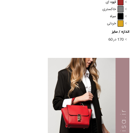
قهوه ای
خاکستری
سیاه
خردلی
اندازه / سایز
170 در 60