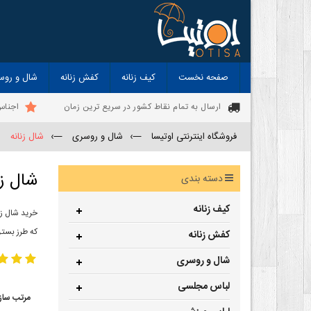
صفحه نخست
کیف زنانه
کفش زنانه
شال و روس
ارسال به تمام نقاط کشور در سریع ترین زمان
اجناس
فروشگاه اینترنتی اوتیسا
—›
شال و روسری
—›
شال زنانه
شال زن
دسته بندی
کیف زنانه
خرید شال زن
که طرز بستن
کفش زنانه
شال و روسری
لباس مجلسی
مرتب ساز