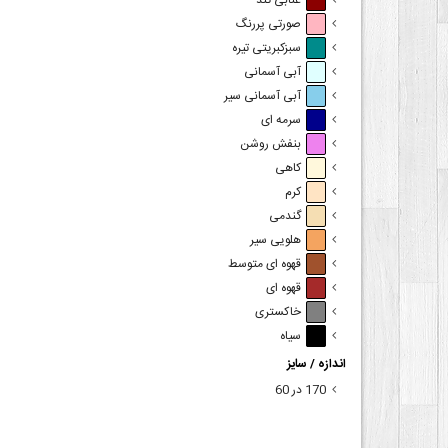
عنابی تند
صورتی پررنگ
سبزکبریتی تیره
آبی آسمانی
آبی آسمانی سیر
سرمه ای
بنفش روشن
کاهی
کرم
گندمی
هلویی سیر
قهوه ای متوسط
قهوه ای
خاکستری
سیاه
اندازه / سایز
170 در 60