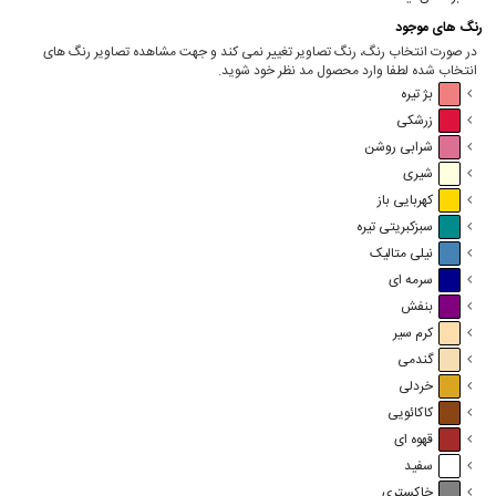
رنگ های موجود
در صورت انتخاب رنگ، رنگ تصاویر تغییر نمی کند و جهت مشاهده تصاویر رنگ های
انتخاب شده لطفا وارد محصول مد نظر خود شوید.
بژ تیره
زرشکی
شرابی روشن
شیری
کهربایی باز
سبزکبریتی تیره
نیلی متالیک
سرمه ای
بنفش
کرم سیر
گندمی
خردلی
کاکائویی
قهوه ای
سفید
خاکستری