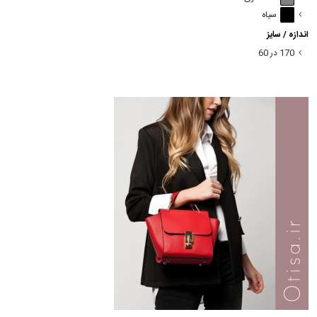
سیاه
اندازه / سایز
170 در 60