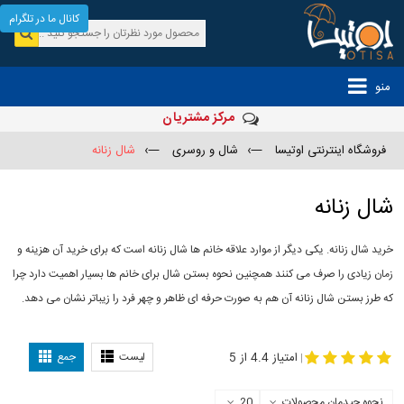
کانال ما در تلگرام
منو
مرکز مشتریان
فروشگاه اینترنتی اوتیسا
—›
شال و روسری
—›
شال زنانه
شال زنانه
خرید شال زنانه. یکی دیگر از موارد علاقه خانم ها شال زنانه است که برای خرید آن هزینه و
زمان زیادی را صرف می کنند همچنین نحوه بستن شال برای خانم ها بسیار اهمیت دارد چرا
که طرز بستن شال زنانه آن هم به صورت حرفه ای ظاهر و چهر فرد را زیباتر نشان می دهد.
-
مدل جدید شال
مدل بستن شال
امتیاز 4.4 از 5
لیست
جمع
|
نحوه چیدمان محصولات
20