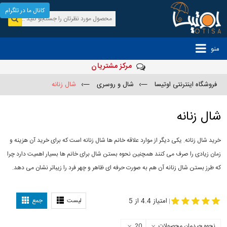
کانال ما در تلگرام
منو
مرکز مشتریان
فروشگاه اینترنتی اوتیسا
—›
شال و روسری
—›
شال زنانه
شال زنانه
خرید شال زنانه. یکی دیگر از موارد علاقه خانم ها شال زنانه است که برای خرید آن هزینه و
زمان زیادی را صرف می کنند همچنین نحوه بستن شال برای خانم ها بسیار اهمیت دارد چرا
که طرز بستن شال زنانه آن هم به صورت حرفه ای ظاهر و چهر فرد را زیباتر نشان می دهد.
-
مدل جدید شال
مدل بستن شال
امتیاز 4.4 از 5
لیست
جمع
|
نحوه چیدمان محصولات
20