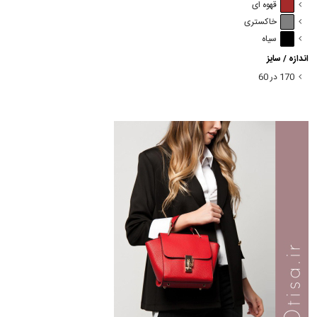
قهوه ای
خاکستری
سیاه
اندازه / سایز
170 در 60