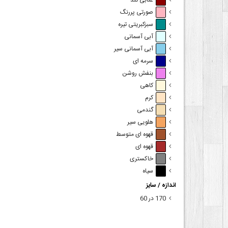
عنابی تند
صورتی پررنگ
سبزکبریتی تیره
آبی آسمانی
آبی آسمانی سیر
سرمه ای
بنفش روشن
کاهی
کرم
گندمی
هلویی سیر
قهوه ای متوسط
قهوه ای
خاکستری
سیاه
اندازه / سایز
170 در 60