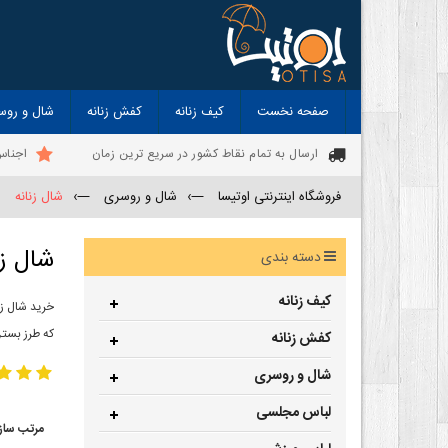
صفحه نخست
کیف زنانه
کفش زنانه
شال و روس
ارسال به تمام نقاط کشور در سریع ترین زمان
اجناس
فروشگاه اینترنتی اوتیسا
—›
شال و روسری
—›
شال زنانه
شال زن
دسته بندی
کیف زنانه
خرید شال زن
که طرز بستن
کفش زنانه
شال و روسری
لباس مجلسی
مرتب ساز