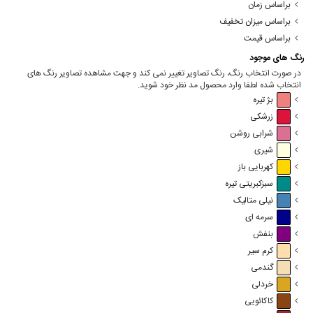
براساس زمان
براساس میزان تخفیف
براساس قیمت
رنگ های موجود
در صورت انتخاب رنگ، رنگ تصاویر تغییر نمی کند و جهت مشاهده تصاویر رنگ های
انتخاب شده لطفا وارد محصول مد نظر خود شوید.
بژ تیره
زرشکی
شرابی روشن
شیری
کهربایی باز
سبزکبریتی تیره
نیلی متالیک
سرمه ای
بنفش
کرم سیر
گندمی
خردلی
کاکائویی