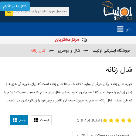
کانال ما در تلگرام
منو
مرکز مشتریان
فروشگاه اینترنتی اوتیسا
—›
شال و روسری
—›
شال زنانه
شال زنانه
خرید شال زنانه. یکی دیگر از موارد علاقه خانم ها شال زنانه است که برای خرید آن هزینه و
زمان زیادی را صرف می کنند همچنین نحوه بستن شال برای خانم ها بسیار اهمیت دارد چرا
که طرز بستن شال زنانه آن هم به صورت حرفه ای ظاهر و چهر فرد را زیباتر نشان می دهد.
-
مدل جدید شال
مدل بستن شال
امتیاز 4.4 از 5
لیست
جمع
|
نحوه چیدمان محصولات
20