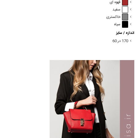
قهوه ای
سفید
خاکستری
سیاه
اندازه / سایز
170 در 60