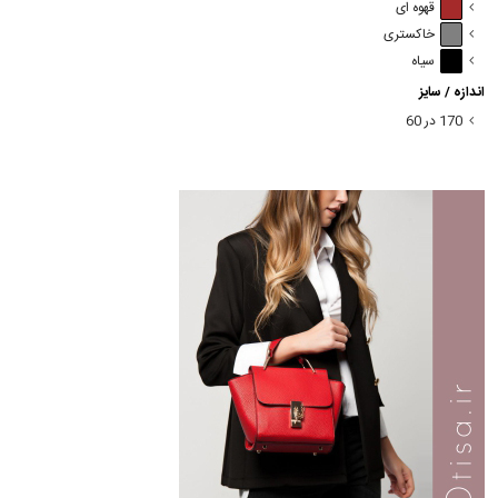
قهوه ای
خاکستری
سیاه
اندازه / سایز
170 در 60