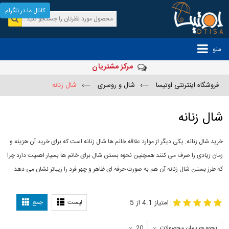
کانال ما در تلگرام
منو
مرکز مشتریان
فروشگاه اینترنتی اوتیسا
—›
شال و روسری
—›
شال زنانه
شال زنانه
خرید شال زنانه. یکی دیگر از موارد علاقه خانم ها شال زنانه است که برای خرید آن هزینه و
زمان زیادی را صرف می کنند همچنین نحوه بستن شال برای خانم ها بسیار اهمیت دارد چرا
که طرز بستن شال زنانه آن هم به صورت حرفه ای ظاهر و چهر فرد را زیباتر نشان می دهد.
-
مدل جدید شال
مدل بستن شال
امتیاز 4.1 از 5
لیست
جمع
|
نحوه چیدمان محصولات
20