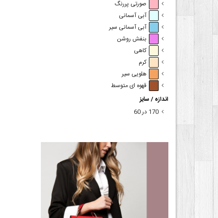
صورتی پررنگ
آبی آسمانی
آبی آسمانی سیر
بنفش روشن
کاهی
کرم
هلویی سیر
قهوه ای متوسط
اندازه / سایز
170 در 60