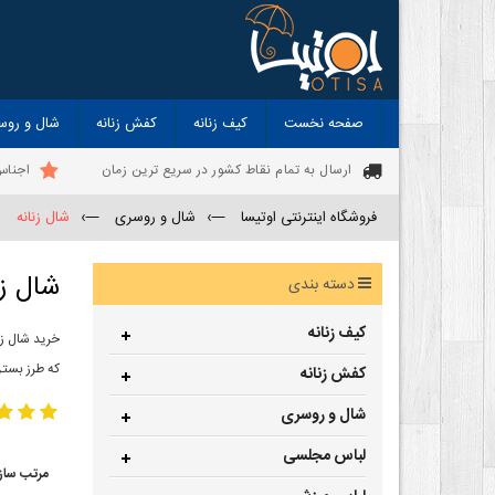
صفحه نخست
کیف زنانه
کفش زنانه
شال و روس
ارسال به تمام نقاط کشور در سریع ترین زمان
اجناس
فروشگاه اینترنتی اوتیسا
—›
شال و روسری
—›
شال زنانه
شال زن
دسته بندی
کیف زنانه
خرید شال زن
که طرز بستن
کفش زنانه
شال و روسری
لباس مجلسی
مرتب ساز