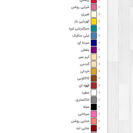
زرشکی
شرابی روشن
شیری
کهربایی باز
سبزکبریتی تیره
نیلی متالیک
سرمه ای
بنفش
کرم سیر
گندمی
خردلی
کاکائویی
قهوه ای
سفید
خاکستری
سیاه
سرخابی
حنایی روشن
عنابی تند