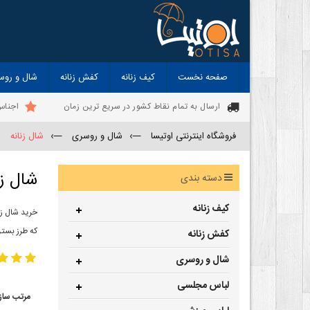
صفحه نخست
کیف زنانه
کفش زنانه
شال و روس
ارسال به تمام نقاط کشور در سریع ترین زمان
اجناس
فروشگاه اینترنتی اوتیسا
—›
شال و روسری
—›
شال زنانه
شال زن
دسته بندی
کیف زنانه
خرید شال زن
که طرز بستن
کفش زنانه
شال و روسری
لباس مجلسی
مرتب ساز