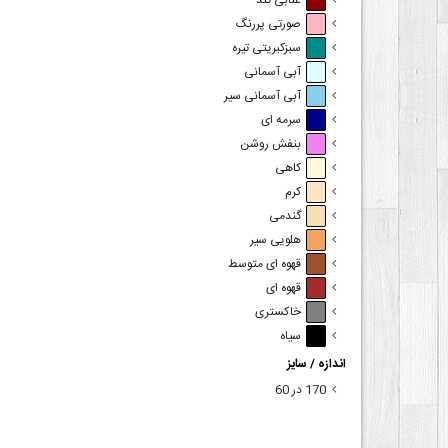
عنابی تند
صورتی پررنگ
سبزکبریتی تیره
آبی آسمانی
آبی آسمانی سیر
سرمه ای
بنفش روشن
کاهی
کرم
گندمی
هلویی سیر
قهوه ای متوسط
قهوه ای
خاکستری
سیاه
اندازه / سایز
170 در 60