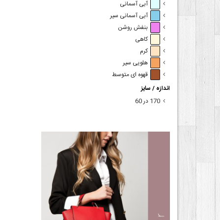
آبی آسمانی
آبی آسمانی سیر
بنفش روشن
کاهی
کرم
هلویی سیر
قهوه ای متوسط
اندازه / سایز
170 در 60