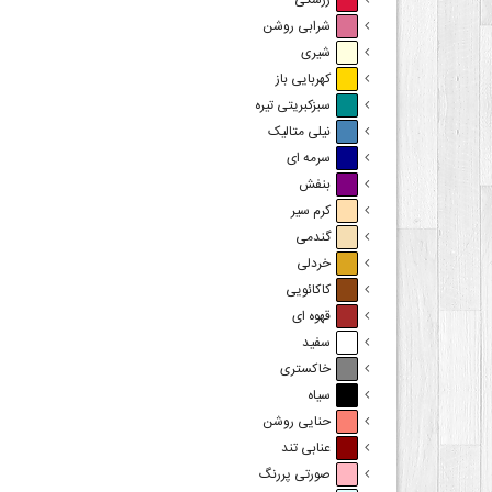
زرشکی
شرابی روشن
شیری
کهربایی باز
سبزکبریتی تیره
نیلی متالیک
سرمه ای
بنفش
کرم سیر
گندمی
خردلی
کاکائویی
قهوه ای
سفید
خاکستری
سیاه
حنایی روشن
عنابی تند
صورتی پررنگ