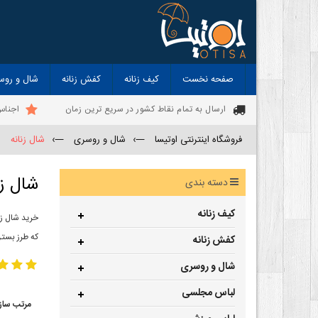
صفحه نخست
کیف زنانه
کفش زنانه
شال و روس
ارسال به تمام نقاط کشور در سریع ترین زمان
اجناس
فروشگاه اینترنتی اوتیسا
—›
شال و روسری
—›
شال زنانه
شال زن
دسته بندی
کیف زنانه
خرید شال زن
که طرز بستن
کفش زنانه
شال و روسری
لباس مجلسی
مرتب ساز