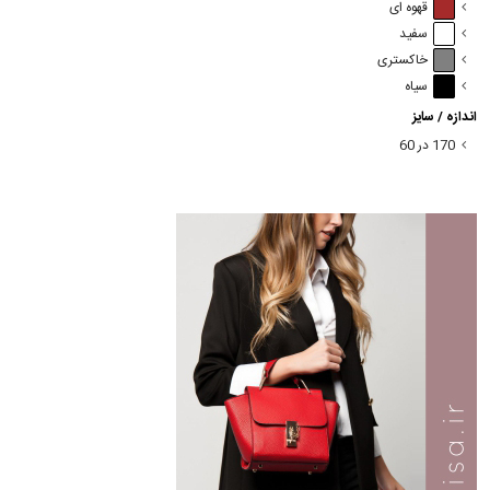
قهوه ای
سفید
خاکستری
سیاه
اندازه / سایز
170 در 60