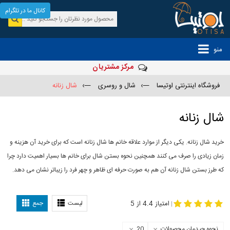
کانال ما در تلگرام
منو
مرکز مشتریان
فروشگاه اینترنتی اوتیسا
—›
شال و روسری
—›
شال زنانه
شال زنانه
خرید شال زنانه. یکی دیگر از موارد علاقه خانم ها شال زنانه است که برای خرید آن هزینه و
زمان زیادی را صرف می کنند همچنین نحوه بستن شال برای خانم ها بسیار اهمیت دارد چرا
که طرز بستن شال زنانه آن هم به صورت حرفه ای ظاهر و چهر فرد را زیباتر نشان می دهد.
-
مدل جدید شال
مدل بستن شال
امتیاز 4.4 از 5
لیست
جمع
|
نحوه چیدمان محصولات
20