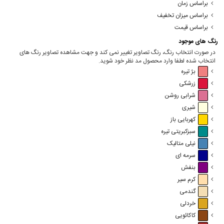
براساس زمان
براساس میزان تخفیف
براساس قیمت
رنگ های موجود
در صورت انتخاب رنگ، رنگ تصاویر تغییر نمی کند و جهت مشاهده تصاویر رنگ های
انتخاب شده لطفا وارد محصول مد نظر خود شوید.
بژ تیره
زرشکی
شرابی روشن
شیری
کهربایی باز
سبزکبریتی تیره
نیلی متالیک
سرمه ای
بنفش
کرم سیر
گندمی
خردلی
کاکائویی