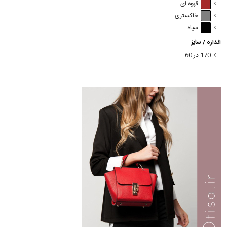
قهوه ای
خاکستری
سیاه
اندازه / سایز
170 در 60