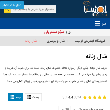
کانال ما در تلگرام
منو
مرکز مشتریان
فروشگاه اینترنتی اوتیسا
—›
شال و روسری
—›
شال زنانه
شال زنانه
خرید شال زنانه. یکی دیگر از موارد علاقه خانم ها شال زنانه است که برای خرید آن هزینه و
زمان زیادی را صرف می کنند همچنین نحوه بستن شال برای خانم ها بسیار اهمیت دارد چرا
که طرز بستن شال زنانه آن هم به صورت حرفه ای ظاهر و چهر فرد را زیباتر نشان می دهد.
-
مدل جدید شال
مدل بستن شال
امتیاز 4.4 از 5
لیست
جمع
|
نحوه چیدمان محصولات
20