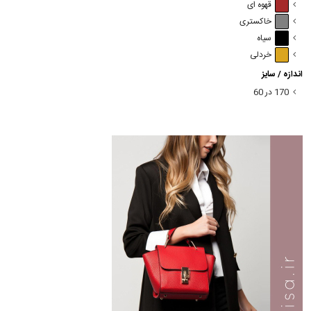
قهوه ای
خاکستری
سیاه
خردلی
اندازه / سایز
170 در 60