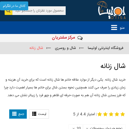
کانال ما در تلگرام
منو
مرکز مشتریان
فروشگاه اینترنتی اوتیسا
—›
شال و روسری
—›
شال زنانه
شال زنانه
خرید شال زنانه. یکی دیگر از موارد علاقه خانم ها شال زنانه است که برای خرید آن هزینه و
زمان زیادی را صرف می کنند همچنین نحوه بستن شال برای خانم ها بسیار اهمیت دارد چرا
که طرز بستن شال زنانه آن هم به صورت حرفه ای ظاهر و چهر فرد را زیباتر نشان می دهد.
-
مدل جدید شال
مدل بستن شال
امتیاز 4.4 از 5
لیست
جمع
|
نحوه چیدمان محصولات
20