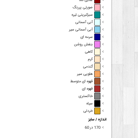
عنابی تند
صورتی پررنگ
سبزکبریتی تیره
آبی آسمانی
آبی آسمانی سیر
سرمه ای
بنفش روشن
کاهی
کرم
گندمی
هلویی سیر
قهوه ای متوسط
قهوه ای
خاکستری
سیاه
خردلی
اندازه / سایز
170 در 60