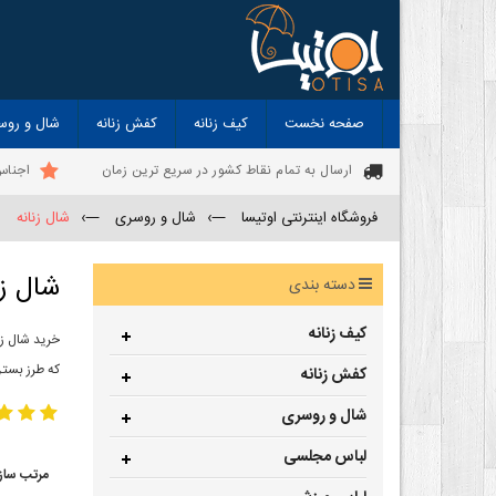
صفحه نخست
کیف زنانه
کفش زنانه
شال و روس
ارسال به تمام نقاط کشور در سریع ترین زمان
اجناس
فروشگاه اینترنتی اوتیسا
—›
شال و روسری
—›
شال زنانه
شال زن
دسته بندی
کیف زنانه
خرید شال زن
که طرز بستن
کفش زنانه
شال و روسری
لباس مجلسی
مرتب ساز