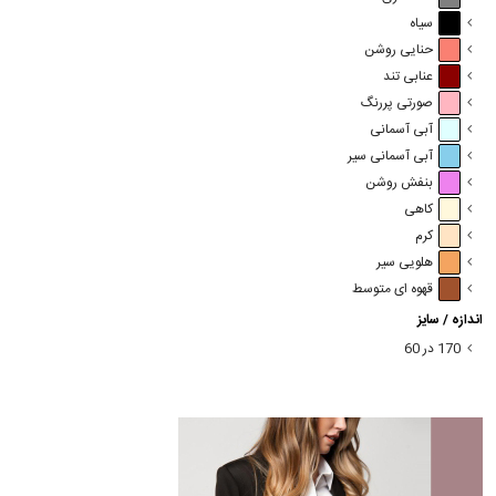
سیاه
حنایی روشن
عنابی تند
صورتی پررنگ
آبی آسمانی
آبی آسمانی سیر
بنفش روشن
کاهی
کرم
هلویی سیر
قهوه ای متوسط
اندازه / سایز
170 در 60