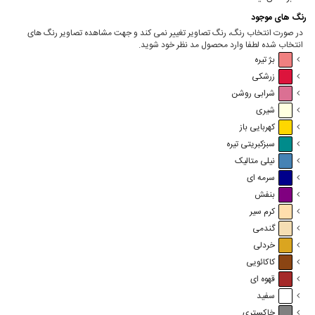
رنگ های موجود
در صورت انتخاب رنگ، رنگ تصاویر تغییر نمی کند و جهت مشاهده تصاویر رنگ های
انتخاب شده لطفا وارد محصول مد نظر خود شوید.
بژ تیره
زرشکی
شرابی روشن
شیری
کهربایی باز
سبزکبریتی تیره
نیلی متالیک
سرمه ای
بنفش
کرم سیر
گندمی
خردلی
کاکائویی
قهوه ای
سفید
خاکستری