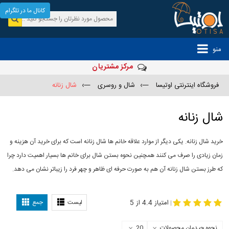
کانال ما در تلگرام
منو
مرکز مشتریان
فروشگاه اینترنتی اوتیسا
—›
شال و روسری
—›
شال زنانه
شال زنانه
خرید شال زنانه. یکی دیگر از موارد علاقه خانم ها شال زنانه است که برای خرید آن هزینه و
زمان زیادی را صرف می کنند همچنین نحوه بستن شال برای خانم ها بسیار اهمیت دارد چرا
که طرز بستن شال زنانه آن هم به صورت حرفه ای ظاهر و چهر فرد را زیباتر نشان می دهد.
-
مدل جدید شال
مدل بستن شال
امتیاز 4.4 از 5
لیست
جمع
|
نحوه چیدمان محصولات
20