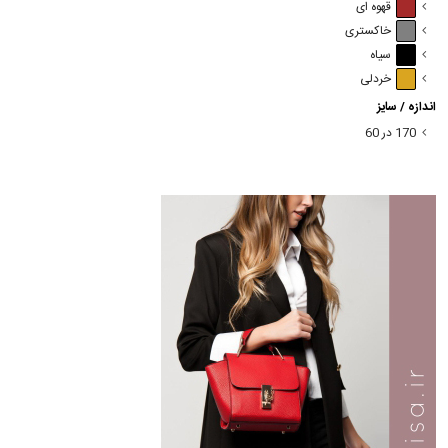
قهوه ای
خاکستری
سیاه
خردلی
اندازه / سایز
170 در 60