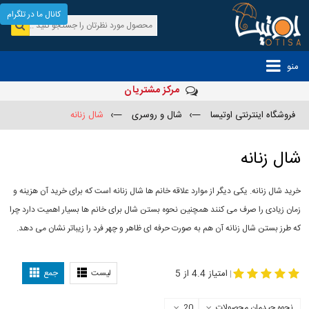
کانال ما در تلگرام
منو
مرکز مشتریان
فروشگاه اینترنتی اوتیسا
—›
شال و روسری
—›
شال زنانه
شال زنانه
خرید شال زنانه. یکی دیگر از موارد علاقه خانم ها شال زنانه است که برای خرید آن هزینه و
زمان زیادی را صرف می کنند همچنین نحوه بستن شال برای خانم ها بسیار اهمیت دارد چرا
که طرز بستن شال زنانه آن هم به صورت حرفه ای ظاهر و چهر فرد را زیباتر نشان می دهد.
-
مدل جدید شال
مدل بستن شال
امتیاز 4.4 از 5
لیست
جمع
|
نحوه چیدمان محصولات
20