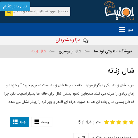
کانال ما در تلگرام
منو
مرکز مشتریان
فروشگاه اینترنتی اوتیسا
—›
شال و روسری
—›
شال زنانه
شال زنانه
خرید شال زنانه. یکی دیگر از موارد علاقه خانم ها شال زنانه است که برای خرید آن هزینه و
زمان زیادی را صرف می کنند همچنین نحوه بستن شال برای خانم ها بسیار اهمیت دارد چرا
که طرز بستن شال زنانه آن هم به صورت حرفه ای ظاهر و چهر فرد را زیباتر نشان می دهد.
-
مدل جدید شال
مدل بستن شال
امتیاز 4.4 از 5
لیست
جمع
|
نحوه چیدمان محصولات
20