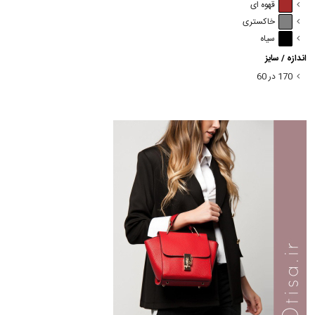
قهوه ای
خاکستری
سیاه
اندازه / سایز
170 در 60