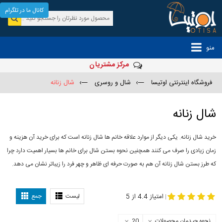
کانال ما در تلگرام
منو
مرکز مشتریان
فروشگاه اینترنتی اوتیسا
—›
شال و روسری
—›
شال زنانه
شال زنانه
خرید شال زنانه. یکی دیگر از موارد علاقه خانم ها شال زنانه است که برای خرید آن هزینه و
زمان زیادی را صرف می کنند همچنین نحوه بستن شال برای خانم ها بسیار اهمیت دارد چرا
که طرز بستن شال زنانه آن هم به صورت حرفه ای ظاهر و چهر فرد را زیباتر نشان می دهد.
-
مدل جدید شال
مدل بستن شال
امتیاز 4.4 از 5
لیست
جمع
|
نحوه چیدمان محصولات
20