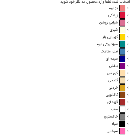
انتخاب شده لطفا وارد محصول مد نظر خود شوید.
بژ تیره
زرشکی
شرابی روشن
شیری
کهربایی باز
سبزکبریتی تیره
نیلی متالیک
سرمه ای
بنفش
کرم سیر
گندمی
خردلی
کاکائویی
قهوه ای
سفید
خاکستری
سیاه
سرخابی