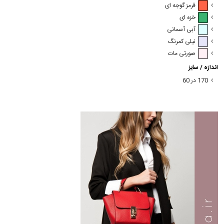
قرمز گوجه ای
خزه ای
آبی آسمانی
نیلی کمرنگ
صورتی مات
اندازه / سایز
170 در 60