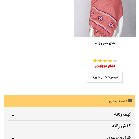
شال نخی ژاله
اتمام موجودی
توضیحات و خرید
دسته بندی
کیف زنانه
کفش زنانه
شال و روسری