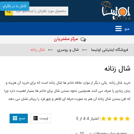
کانال ما در تلگرام
منو
مرکز مشتریان
فروشگاه اینترنتی اوتیسا
—›
شال و روسری
—›
شال زنانه
شال زنانه
خرید شال زنانه. یکی دیگر از موارد علاقه خانم ها شال زنانه است که برای خرید آن هزینه و
زمان زیادی را صرف می کنند همچنین نحوه بستن شال برای خانم ها بسیار اهمیت دارد چرا
که طرز بستن شال زنانه آن هم به صورت حرفه ای ظاهر و چهر فرد را زیباتر نشان می دهد.
-
مدل جدید شال
مدل بستن شال
امتیاز 4.4 از 5
لیست
جمع
|
نحوه چیدمان محصولات
20