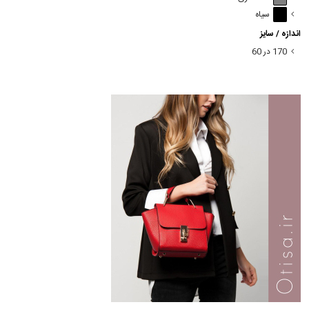
سیاه
اندازه / سایز
170 در 60