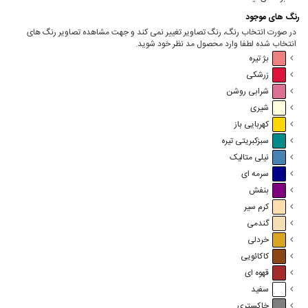
رنگ های موجود
در صورت انتخاب رنگ، رنگ تصاویر تغییر نمی کند و جهت مشاهده تصاویر رنگ های
انتخاب شده لطفا وارد محصول مد نظر خود شوید.
بژ تیره
زرشکی
شرابی روشن
شیری
کهربایی باز
سبزکبریتی تیره
نیلی متالیک
سرمه ای
بنفش
کرم سیر
گندمی
خردلی
کاکائویی
قهوه ای
سفید
خاکستری