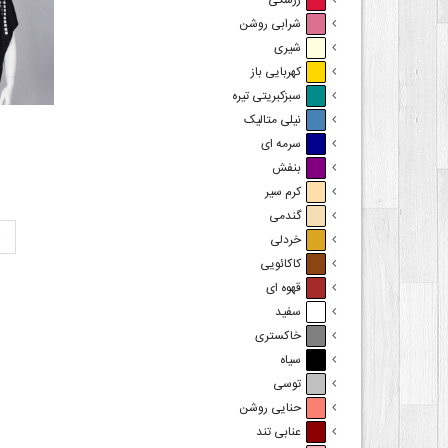
زرشکی
شرابی روشن
شیری
کهربایی باز
سبزکبریتی تیره
نیلی متالیک
ش
سرمه ای
بنفش
کرم سیر
گندمی
ت
خردلی
کاکائویی
قهوه ای
سفید
خاکستری
سیاه
توسی
حنایی روشن
عنابی تند