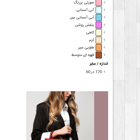
صورتی پررنگ
آبی آسمانی
آبی آسمانی سیر
بنفش روشن
کاهی
کرم
هلویی سیر
قهوه ای متوسط
اندازه / سایز
170 در 60