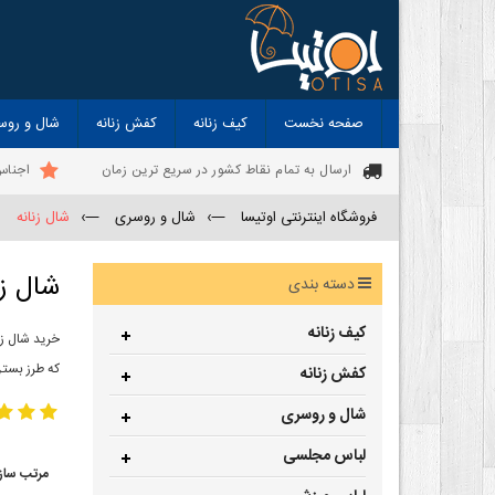
صفحه نخست
کیف زنانه
کفش زنانه
شال و روس
ارسال به تمام نقاط کشور در سریع ترین زمان
اجناس
فروشگاه اینترنتی اوتیسا
—›
شال و روسری
—›
شال زنانه
شال زن
دسته بندی
کیف زنانه
خرید شال زن
که طرز بستن
کفش زنانه
شال و روسری
لباس مجلسی
مرتب ساز