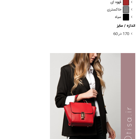
قهوه ای
خاکستری
سیاه
اندازه / سایز
170 در 60