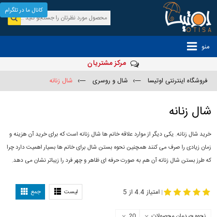
کانال ما در تلگرام
منو
مرکز مشتریان
فروشگاه اینترنتی اوتیسا
—›
شال و روسری
—›
شال زنانه
شال زنانه
خرید شال زنانه. یکی دیگر از موارد علاقه خانم ها شال زنانه است که برای خرید آن هزینه و
زمان زیادی را صرف می کنند همچنین نحوه بستن شال برای خانم ها بسیار اهمیت دارد چرا
که طرز بستن شال زنانه آن هم به صورت حرفه ای ظاهر و چهر فرد را زیباتر نشان می دهد.
-
مدل جدید شال
مدل بستن شال
امتیاز 4.4 از 5
لیست
جمع
|
نحوه چیدمان محصولات
20